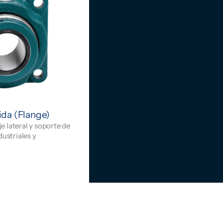
da (Flange)
 lateral y soporte de
dustriales y