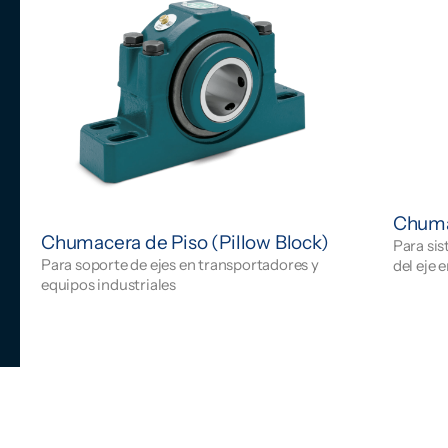
Chuma
Chumacera de Piso (Pillow Block)
Para sis
Para soporte de ejes en transportadores y
del eje 
equipos industriales